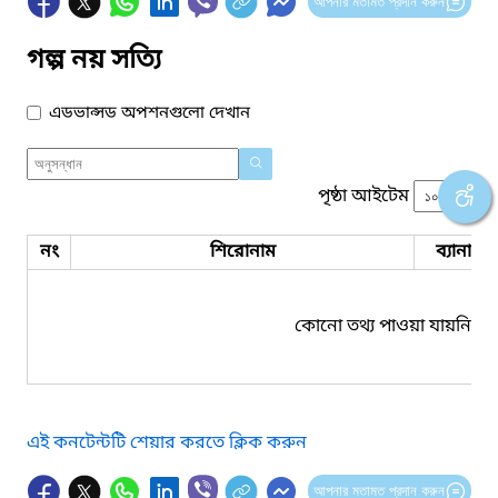
আপনার মতামত প্রদান করুন
গল্প নয় সত্যি
এডভান্সড অপশনগুলো দেখান
পৃষ্ঠা আইটেম
নং
শিরোনাম
ব্যানার 
কোনো তথ্য পাওয়া যায়নি।
এই কনটেন্টটি শেয়ার করতে ক্লিক করুন
আপনার মতামত প্রদান করুন