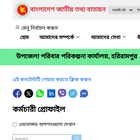
বাংলাদেশ জাতীয় তথ্য বাতায়ন
মেনু নির্বাচন করুন
আমাদের সম্পর্কে
আমাদের সেবা
ঊ
উপজেলা পরিবার পরিকল্পনা কার্যালয়, হরিরামপুর
এই কনটেন্টটি শেয়ার করতে ক্লিক করুন
কর্মচারী প্রোফাইল
এডভান্সড অপশনগুলো দেখান