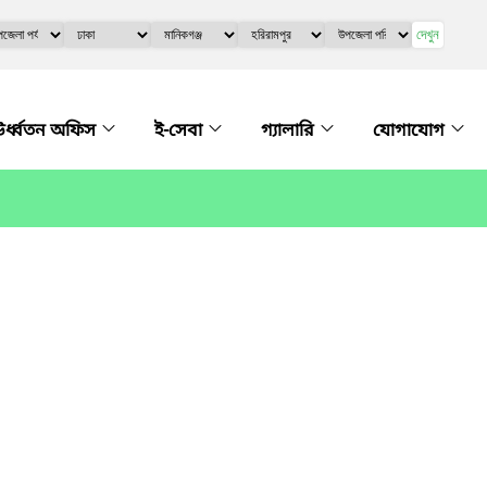
দেখুন
র্ধ্বতন অফিস
ই-সেবা
গ্যালারি
যোগাযোগ