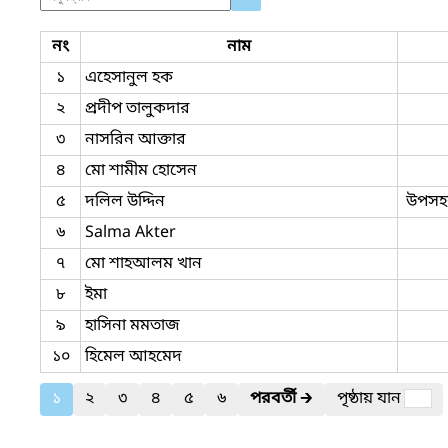
নং
নাম
১
এহেসানুল হক
২
প্রদীপ তালুকদার
৩
নাসরিন আক্তার
৪
মো শামীম হোসেন
৫
দলিল উদ্দিন
উপসহক
৬
Salma Akter
৭
মো শাহআলম খান
৮
ইমা
৯
হাসিনা মমতাজ
১০
হিমেল আহমেদ
১
২
৩
৪
৫
৬
পরবর্তী
🡲
পৃষ্ঠায় যান