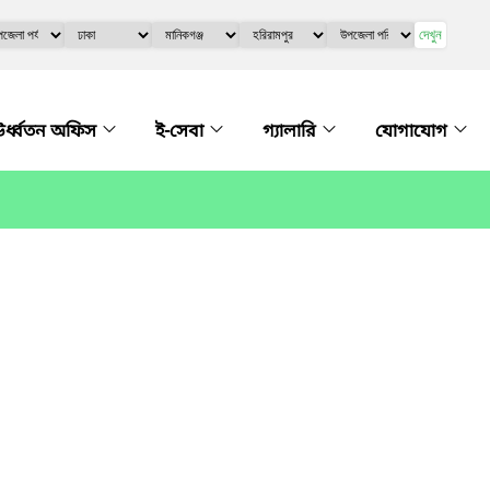
দেখুন
র্ধ্বতন অফিস
ই-সেবা
গ্যালারি
যোগাযোগ